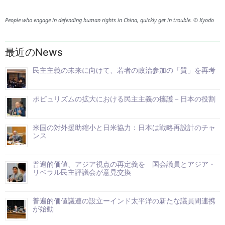
People who engage in defending human rights in China, quickly get in trouble. © Kyodo
最近のNews
民主主義の未来に向けて、若者の政治参加の「質」を再考
ポピュリズムの拡大における民主主義の擁護－日本の役割
米国の対外援助縮小と日米協力：日本は戦略再設計のチャ
ンス
普遍的価値、アジア視点の再定義を 国会議員とアジア・
リベラル民主評議会が意見交換
普遍的価値議連の設立ーインド太平洋の新たな議員間連携
が始動