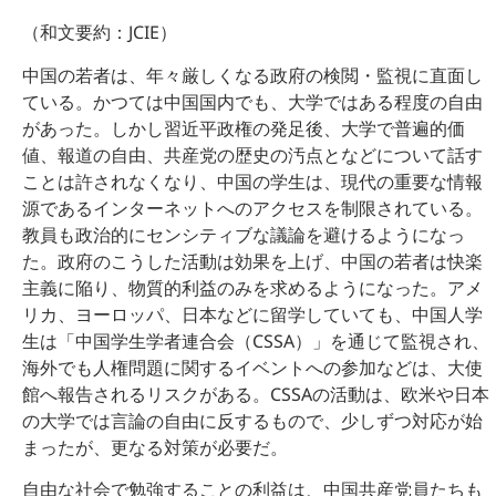
（和文要約：JCIE）
中国の若者は、年々厳しくなる政府の検閲・監視に直面し
ている。かつては中国国内でも、大学ではある程度の自由
があった。しかし習近平政権の発足後、大学で普遍的価
値、報道の自由、共産党の歴史の汚点となどについて話す
ことは許されなくなり、中国の学生は、現代の重要な情報
源であるインターネットへのアクセスを制限されている。
教員も政治的にセンシティブな議論を避けるようになっ
た。政府のこうした活動は効果を上げ、中国の若者は快楽
主義に陥り、物質的利益のみを求めるようになった。アメ
リカ、ヨーロッパ、日本などに留学していても、中国人学
生は「中国学生学者連合会（CSSA）」を通じて監視され、
海外でも人権問題に関するイベントへの参加などは、大使
館へ報告されるリスクがある。CSSAの活動は、欧米や日本
の大学では言論の自由に反するもので、少しずつ対応が始
まったが、更なる対策が必要だ。
自由な社会で勉強することの利益は、中国共産党員たちも