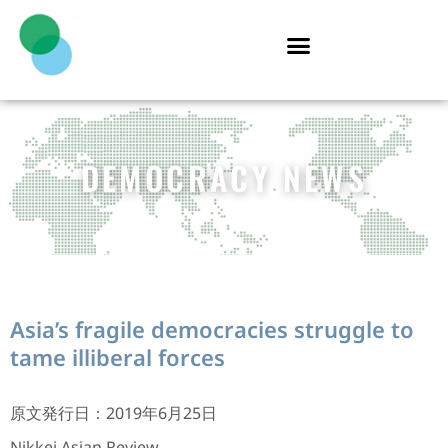
DEMOCRACY NEWS
Asia’s fragile democracies struggle to
tame illiberal forces
原文発行日：2019年6月25日
Nikkei Asian Review