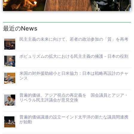
最近のNews
民主主義の未来に向けて、若者の政治参加の「質」を再考
ポピュリズムの拡大における民主主義の擁護－日本の役割
米国の対外援助縮小と日米協力：日本は戦略再設計のチャ
ンス
普遍的価値、アジア視点の再定義を 国会議員とアジア・
リベラル民主評議会が意見交換
普遍的価値議連の設立ーインド太平洋の新たな議員間連携
が始動