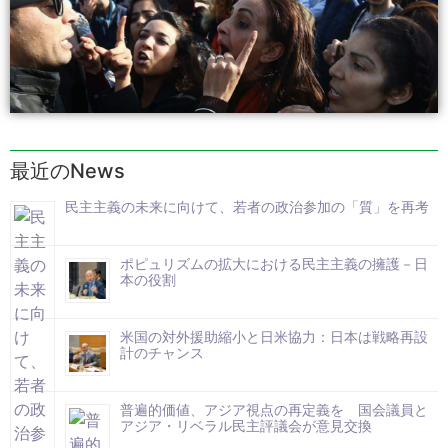
最近のNews
民主主義の未来に向けて、若者の政治参加の「質」を再考
ポピュリズムの拡大における民主主義の擁護－日
本の役割
米国の対外援助縮小と日米協力：日本は戦略再設
計のチャンス
普遍的価値、アジア視点の再定義を 国会議員と
アジア・リベラル民主評議会が意見交換