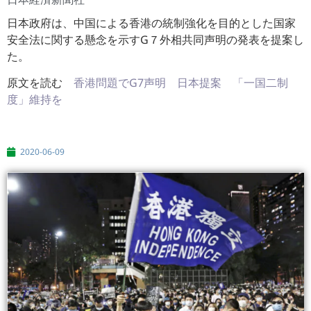
日本政府は、中国による香港の統制強化を目的とした国家
安全法に関する懸念を示すG７外相共同声明の発表を提案し
た。
原文を読む
香港問題でG7声明 日本提案 「一国二制
度」維持を
2020-06-09