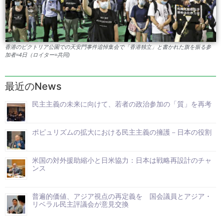
香港のビクトリア公園での天安門事件追悼集会で「香港独立」と書かれた旗を振る参
加者=4日（ロイター=共同)
最近のNews
民主主義の未来に向けて、若者の政治参加の「質」を再考
ポピュリズムの拡大における民主主義の擁護－日本の役割
米国の対外援助縮小と日米協力：日本は戦略再設計のチャ
ンス
普遍的価値、アジア視点の再定義を 国会議員とアジア・
リベラル民主評議会が意見交換