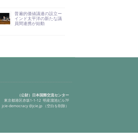
普遍的価値議連の設立ー
インド太平洋の新たな議
員間連携が始動
（公財）日本国際交流センター
東京都港区赤坂1-1-12 明産溜池ビル7F
jcie-democracy @jcie.jp （空白を削除）