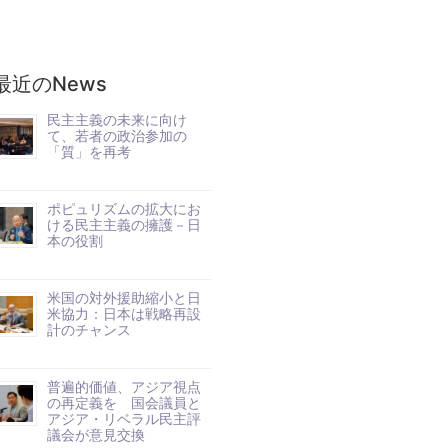
最近のNews
民主主義の未来に向け
て、若者の政治参加の
「質」を再考
ポピュリズムの拡大にお
ける民主主義の擁護－日
本の役割
米国の対外援助縮小と日
米協力：日本は戦略再設
計のチャンス
普遍的価値、アジア視点
の再定義を 国会議員と
アジア・リベラル民主評
議会が意見交換