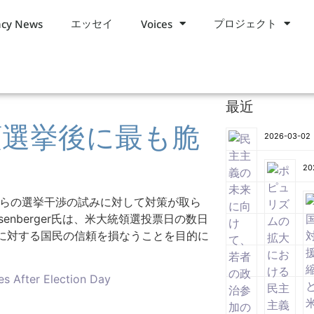
エッセイ
プロジェクト
cy News
Voices
最近
領選挙後に最も脆
2026-03-02
20
らの選挙干渉の試みに対して対
策が取ら
nberger氏は、
米大統領選投票日の数日
に対する国民の信頼を損なうことを目的に
。
es After Election Day