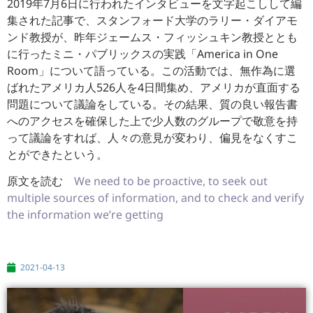
2019年7月6日に行われたインタビューを文字起こしして編
集された記事で、スタンフォード大学のラリー・ダイアモ
ンド教授が、
昨年ジェームス・フィッシュキン教授ととも
に行ったミニ・
パブリックスの実践「America in One
Room」について語っている。この活動では、
無作為に選
ばれたアメリカ人526人を4日間集め、
アメリカが直面する
問題について議論をしている。その結果、
質の良い報告書
へのアクセスを確保した上で少人数のグループで敬
意を持
って議論をすれば、人々の意見が変わり、
偏見をなくすこ
とができたという。
原文を読む
We need to be proactive, to seek out
multiple sources of information, and to check and verify
the information we’re getting
2021-04-13