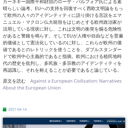
カーネギー国際平和財団のローザ・
バルフォア氏による素
晴らしい論考。
EUへの支持を回復すべく西欧文明論をもっ
て欧州の人々のアイデ
ンティティに語り掛ける言説をエマ
ニュエル・
マクロン仏大統領をはじめとする欧州政治家が
活用している現状に
対し、これは文明の衝突を煽る危険性
があると警鐘を鳴らす。
そしてEUが人権や自由などを普遍
的価値として憲法化しているの
に対し、これらが欧州の価
値であるとのレトリックを使うことを、
ダブルスタンダー
ドで欧州中心主義的であると指摘。
欧州における植民地時
代の歴史を批判し、多民族・
多宗教のアイデンティティを
再認識し、
それを称えることが必要であると論じている。
原文を読む
Against a European Civilization: Narratives
About the European Union
2021-04-14