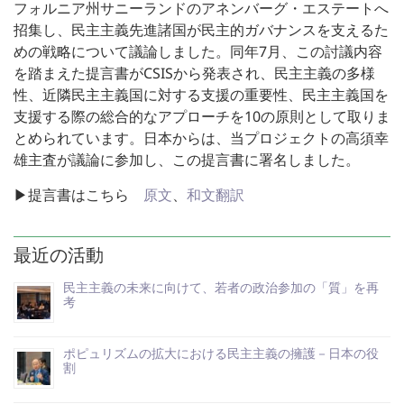
フォルニア州サニーランドのアネンバーグ・エステートへ
招集し、民主主義先進諸国が民主的ガバナンスを支えるた
めの戦略について議論しました。同年7月、この討議内容
を踏まえた提言書がCSISから発表され、民主主義の多様
性、近隣民主主義国に対する支援の重要性、民主主義国を
支援する際の総合的なアプローチを10の原則として取りま
とめられています。日本からは、当プロジェクトの高須幸
雄主査が議論に参加し、この提言書に署名しました。
▶提言書はこちら
原文
、
和文翻訳
最近の活動
民主主義の未来に向けて、若者の政治参加の「質」を再
考
ポピュリズムの拡大における民主主義の擁護－日本の役
割