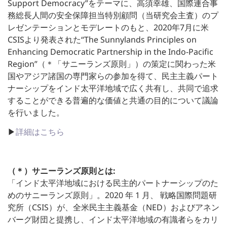
Support Democracy”をテーマに、高須幸雄、国際連合事
務総長人間の安全保障担当特別顧問（当研究会主査）のプ
レゼンテーションとモデレートのもと、2020年7月に米
CSISより発表された“The Sunnylands Principles on
Enhancing Democratic Partnership in the Indo-Pacific
Region”（＊「サニーランズ原則」）の策定に関わった米
国やアジア諸国の専門家らの参加を得て、民主主義パート
ナーシップをインド太平洋地域で広く共有し、共同で追求
することができる普遍的な価値と共通の目的について議論
を行いました。
▶
詳細はこちら
（＊）サニーランズ原則とは:
「インド太平洋地域における民主的パートナーシップのた
めのサニーランズ原則」。2020 年 1 月、 戦略国際問題研
究所（CSIS）が、全米民主主義基金（NED）およびアネン
バーグ財団と提携し、インド太平洋地域の有識者らをカリ