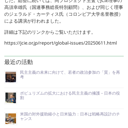
した。総会に続いては、同プロジェクト主査でJCIE理事の
高須幸雄氏（国連事務総長特別顧問）、および同じく理事
のジェラルド・カーティス氏（コロンビア大学名誉教授）
による講演が行われました。
詳細は下記のリンクからご覧いただけます。
https://jcie.or.jp/report/global-issues/20250611.html
最近の活動
民主主義の未来に向けて、若者の政治参加の「質」を再
考
ポピュリズムの拡大における民主主義の擁護－日本の役
割
米国の対外援助縮小と日米協力：日本は戦略再設計のチ
ャンス