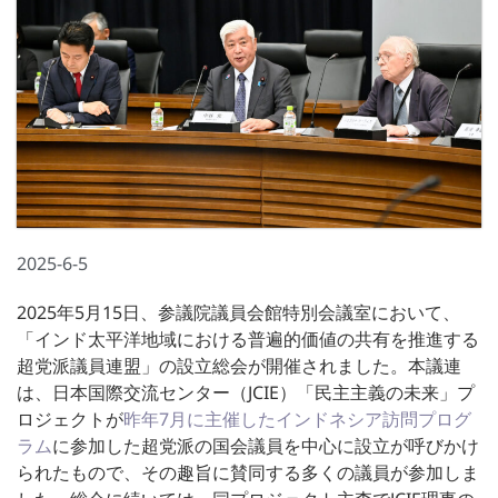
2025-6-5
2025年5月15日、参議院議員会館特別会議室において、
「インド太平洋地域における普遍的価値の共有を推進する
超党派議員連盟」の設立総会が開催されました。本議連
は、日本国際交流センター（JCIE）「民主主義の未来」プ
ロジェクトが
昨年7月に主催したインドネシア訪問プログ
ラム
に参加した超党派の国会議員を中心に設立が呼びかけ
られたもので、その趣旨に賛同する多くの議員が参加しま