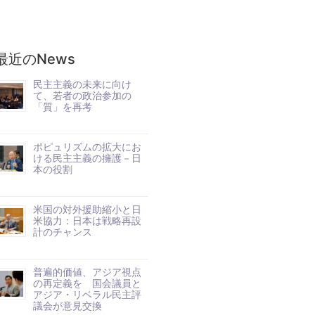
最近のNews
民主主義の未来に向け
て、若者の政治参加の
「質」を再考
ポピュリズムの拡大にお
ける民主主義の擁護－日
本の役割
米国の対外援助縮小と日
米協力：日本は戦略再設
計のチャンス
普遍的価値、アジア視点
の再定義を 国会議員と
アジア・リベラル民主評
議会が意見交換