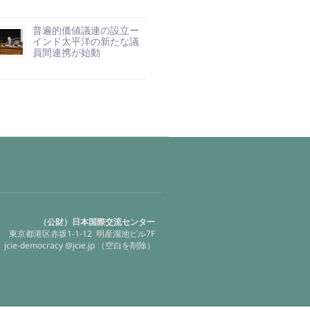
普遍的価値議連の設立ー
インド太平洋の新たな議
員間連携が始動
（公財）日本国際交流センター
東京都港区赤坂1-1-12 明産溜池ビル7F
jcie-democracy @jcie.jp （空白を削除）