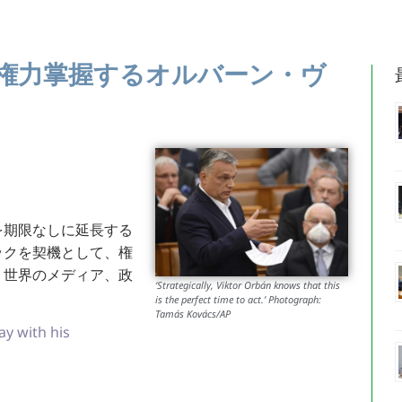
権力掌握するオルバーン・ヴ
を期限なしに延長する
ックを契機として、権
、世界のメディア、政
‘Strategically, Viktor Orbán knows that this
is the perfect time to act.’ Photograph:
Tamás Kovács/AP
ay with his