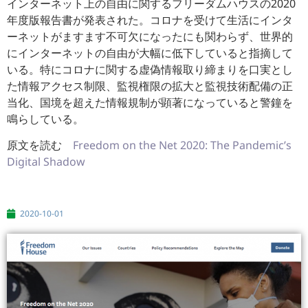
インターネット上の自由に関するフリーダムハウスの2020
年度
版報告書が発表された。
コロナを受けて生活にインタ
ーネットがますます不可欠になったに
も関わらず、
世界的
にインターネットの自由が大幅に低下していると指摘して
い
る。
特にコロナに関する虚偽情報取り締まりを口実とし
た情報アクセス
制限、監視権限の拡大と監視技術配備の正
当化、
国境を超えた情報規制が顕著になっていると警鐘を
鳴らしている。
原文を読む
Freedom on the Net 2020: The Pandemic’s
Digital Shadow
2020-10-01