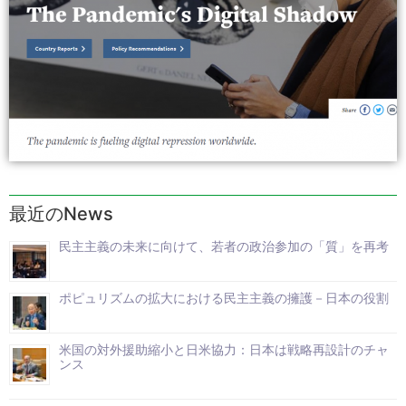
最近のNews
民主主義の未来に向けて、若者の政治参加の「質」を再考
ポピュリズムの拡大における民主主義の擁護－日本の役割
米国の対外援助縮小と日米協力：日本は戦略再設計のチャ
ンス