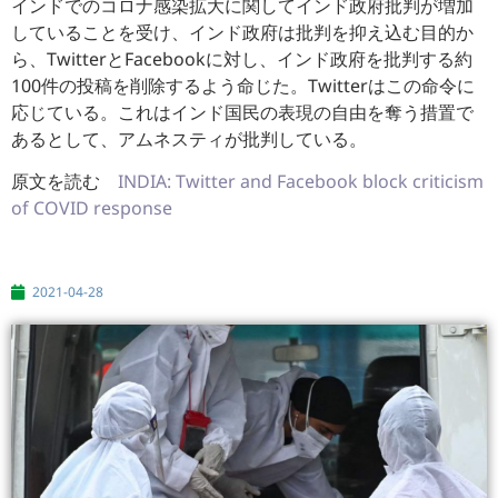
インドでのコロナ感染拡大に関してインド政府批判が増加
している
ことを受け、インド政府は批判を抑え込む目的か
ら、
TwitterとFacebookに対し、
インド政府を批判する約
100件の投稿を削除するよう命じた。
Twitterはこの命令に
応じている。
これはインド国民の表現の自由を奪う措置で
あるとして、
アムネスティが批判している。
原文を読む
INDIA: Twitter and Facebook block criticism
of COVID response
2021-04-28