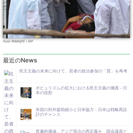
Punit PARANJPE / AFP
最近のNews
民主主義の未来に向けて、若者の政治参加の「質」を再考
ポピュリズムの拡大における民主主義の擁護－日
本の役割
米国の対外援助縮小と日米協力：日本は戦略再設
計のチャンス
普遍的価値、アジア視点の再定義を 国会議員と