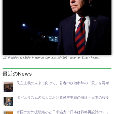
U.S. President Joe Biden in Hebron, Kentucky, July 2021. Jonathan Ernst / Reuters
最近のNews
民主主義の未来に向けて、若者の政治参加の「質」を再考
ポピュリズムの拡大における民主主義の擁護－日本の役割
米国の対外援助縮小と日米協力：日本は戦略再設計のチャ