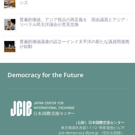
ンス
普遍的価値、アジア視点の再定義を 国会議員とアジア・
リベラル民主評議会が意見交換
普遍的価値議連の設立ーインド太平洋の新たな議員間連携
が始動
Democracy for the Future
（公財）日本国際交流センター
東京都港区赤坂1-1-12 明産溜池ビル7F
jcie-democracy @jcie.jp （空白を削除）