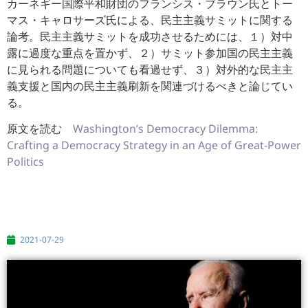
カーネギー国際平和財団のフランシス・ブラウン氏とトー
マス・
キャロサーズ氏による、民主主義サミットに関する
論考。
民主主義サミットを成功させるためには、１）対中
露に過度な重点を置かず、２）サミット参加国の民主主義
に見られる問題についても看過せず、３）対外的な民主主
義支援と国内の民主主義刷新を関連づけるべきと論
じてい
る。
原文を読む
Washington’s Democracy Dilemma:
Crafting a Democracy Strategy in an Age of Great-Power
Politics
2021-07-29