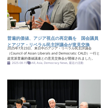
普遍的価値、アジア視点の再定義を 国会議員
とアジア・リベラル民主評議会が意見交換
2025年7月23日、来日中のアジア・リベラル民主評議会
（Council of Asian Liberals and Democrats: CALD）一行と
超党派普遍的価値議連との意見交換会が開催されました。
2025-08-15
All
,
Asia
,
Democracy News
,
最近の活動