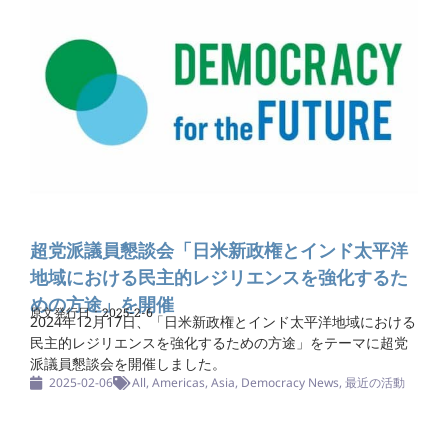
超党派議員懇談会「日米新政権とインド太平洋
地域における民主的レジリエンスを強化するた
めの方途」を開催
原文発行日：2025-2-6
2024年12月17日、「日米新政権とインド太平洋地域における
民主的レジリエンスを強化するための方途」をテーマに超党
派議員懇談会を開催しました。
2025-02-06
All
,
Americas
,
Asia
,
Democracy News
,
最近の活動