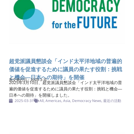
超党派議員懇談会「インド太平洋地域の普遍的
価値を促進するために議員の果たす役割：挑戦
と機会―日本への期待」を開催
原文発行日：2025-3-31
2025年3月10日、超党派議員懇談会「インド太平洋地域の普
遍的価値を促進するために議員の果たす役割：挑戦と機会―
日本への期待」を開催しました。
2025-03-31
All
,
Americas
,
Asia
,
Democracy News
,
最近の活動