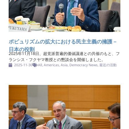
ポピュリズムの拡大における民主主義の擁護－
日本の役割
2025年11月18日、超党派普遍的価値議連との共催のもと、フ
ランシス・フクヤマ教授との懇談会を開催しました。
2025-11-30
All
,
Americas
,
Asia
,
Democracy News
,
最近の活動