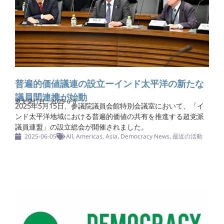
普遍的価値議連の設立ーインド太平洋の新たな
議員間連携が始動
原文発行日：2025-6-5
2025年5月15日、参議院議員会館特別会議室において、「イ
ンド太平洋地域における普遍的価値の共有を推進する超党派
議員連盟」の設立総会が開催されました。
2025-06-05
All
,
Americas
,
Asia
,
Democracy News
,
最近の活動