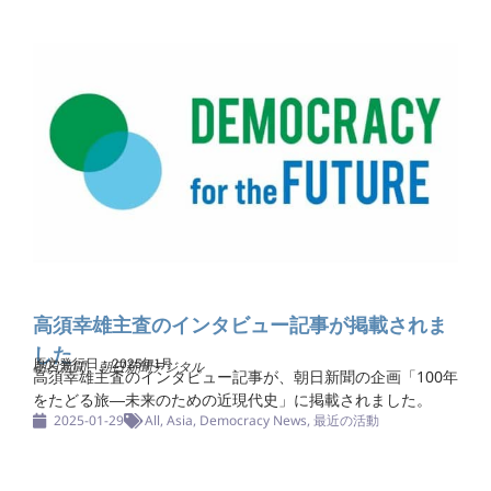
高須幸雄主査のインタビュー記事が掲載されま
した
原文発行日：2025年1月
朝日新聞、朝日新聞デジタル
高須幸雄主査のインタビュー記事が、朝日新聞の企画「100年
をたどる旅―未来のための近現代史」に掲載されました。
2025-01-29
All
,
Asia
,
Democracy News
,
最近の活動