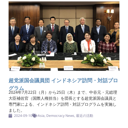
超党派国会議員団 インドネシア訪問・対話プロ
グラム
2024年7月22日（月）から25日（木）まで、中谷元・元総理
大臣補佐官（国際人権担当）を団長とする超党派国会議員と
専門家による、インドネシア訪問・対話プログラムを実施し
ました。
2024-09-10
Asia
,
Democracy News
,
最近の活動